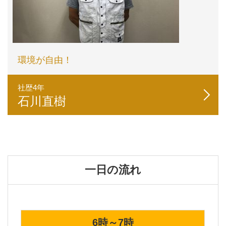
環境が自由！
社歴4年
石川直樹
一日の流れ
6時～7時